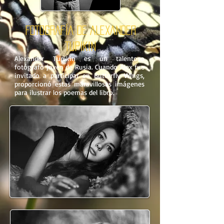
FOTOGRAFÍA DE
ALEXANDER
TUPIKIN
Alexander Tupikin es un talentoso
fotógrafo joven de Rusia. Cuando Alex fue
invitado a participar en Butterfly WIngs,
proporcionó estas maravillosas imágenes
para ilustrar los poemas del libro.