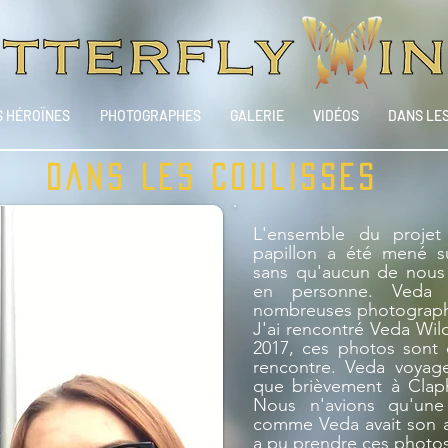
 HÉROÏNES
PHOTOGRAPHES
GALERIE
VIDÉOS
DANS LE
DANS LES COULISSES
L'ensemble du projet 
papillon a été mené su
sans qu'aucun de nous 
en personne. Veda 
nombreuses photographie
J'ai rencontré Veda Wild
2017, ces photos sont 
rencontre. Veda voyagea
que brièvement à Clap
Nous n'avions qu'une
comme Veda avait son ap
a pu prendre ces photo