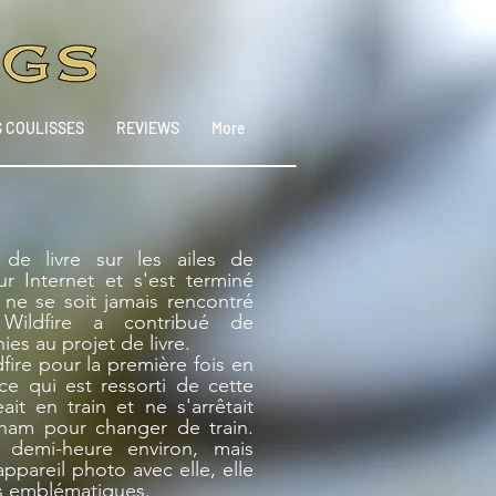
S COULISSES
REVIEWS
More
de livre sur les ailes de
r Internet et s'est terminé
ne se soit jamais rencontré
Wildfire a contribué de
s au projet de livre.
fire pour la première fois en
ce qui est ressorti de cette
it en train et ne s'arrêtait
ham pour changer de train.
 demi-heure environ, mais
pareil photo avec elle, elle
s emblématiques.