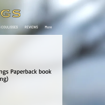
S COULISSES
REVIEWS
More
ings Paperback book
ing)