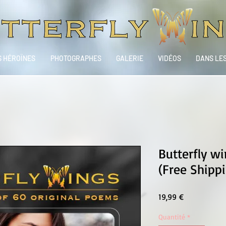
 HÉROÏNES
PHOTOGRAPHES
GALERIE
VIDÉOS
DANS LE
Butterfly w
(Free Shipp
Prix
19,99 €
Quantité
*