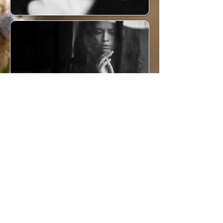
nedici@btconnect.com