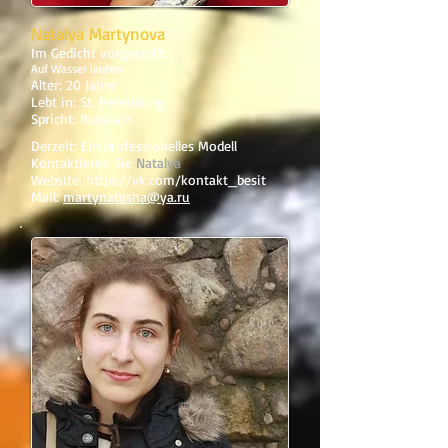
Natalya Martynova
Im Gedicht vorgestellt:
Auf Wasser laufen
Alter: 20 Jahre
Lebt in: St. Petersburg
Spricht: Russisch
Derzeit: Ein professionelles Modell
Kontaktieren Sie
Natalya
Website:
https://vk.com/kontakt_besit
Mail:
martynatasha@ya.ru