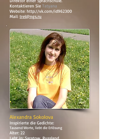
Direktor einer Sprachschule.
Kontaktieren Sie
Tatyana
Website:
http://vk.com/id962300
Mail:
trel@ngs.ru
Alexandra Sokolova
Inspirierte die Gedichte:
Tausend Worte, liebt die Erlösung
Alter: 22
Lebt in: Saratow, Russland