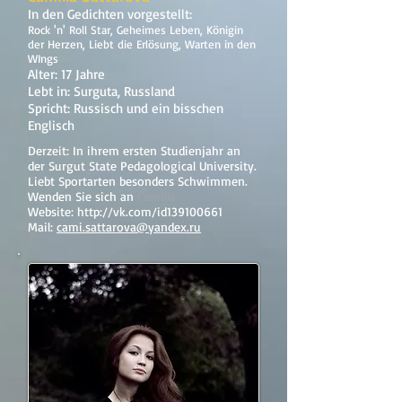
In den Gedichten vorgestellt:
Rock 'n' Roll Star, Geheimes Leben, Königin
der Herzen, Liebt die Erlösung, Warten in den
WIngs
Alter: 17 Jahre
Lebt in: Surguta, Russland
Spricht: Russisch und ein bisschen
Englisch
Derzeit: In ihrem ersten Studienjahr an
der Surgut State Pedagological University.
Liebt Sportarten besonders Schwimmen.
Wenden Sie sich an
Camilla
Website:
http://vk.com/id139100661
Mail:
cami.sattarova@yandex.ru