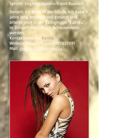
Spricht: Englisch Japanisch und Russisch
Derzeit: Ich lerne in der Schule. Ich habe 9
Jahre lang professionell getanzt und
arbeite jetzt in der Tanzgruppe "Kalinka".
In Zukunft möchte ich Schauspielerin
werden.
Kontaktieren Sie
Karina
Website:
http://vk.com/id97857091
Mail:
monstriks1@yandex.ru