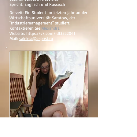
Spricht: Englisch und Russisch
Derzeit: Ein Student im letzten Jahr an der
Wirtschaftsuniversität Saratow, der
"Industriemanagement" studiert.
Kontaktieren Sie
Alexandra
Website:
https://vk.com/id13522041
Mail:
saleksa@s-post.ru