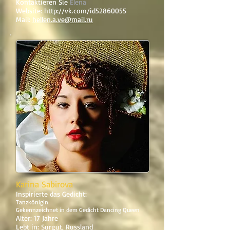
Kontaktieren Sie
Elena
Website:
http://vk.com/id52860055
Mail:
hellen.a.ve@mail.ru
Karina Sabirova
Inspirierte das Gedicht:
Tanzkönigin
Gekennzeichnet in dem Gedicht Dancing Queen
Alter: 17 Jahre
Lebt in: Surgut, Russland