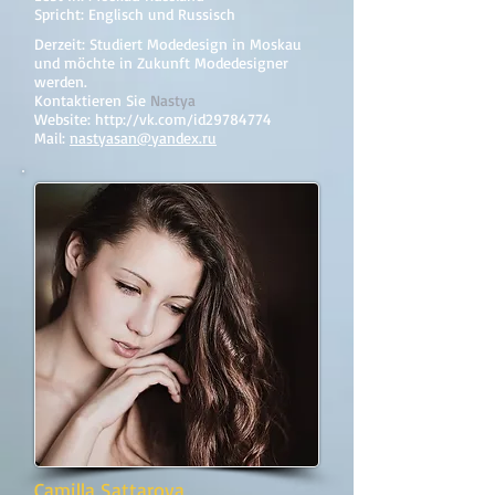
Spricht: Englisch und Russisch
Derzeit: Studiert Modedesign in Moskau
und möchte in Zukunft Modedesigner
werden.
Kontaktieren Sie
Nastya
Website:
http://vk.com/id29784774
Mail:
nastyasan@yandex.ru
Camilla Sattarova