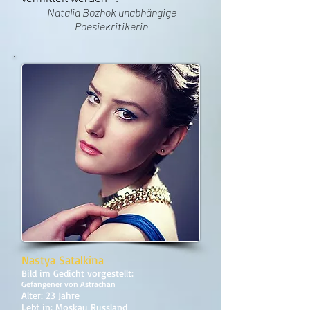
Natalia Bozhok unabhängige
Poesiekritikerin
Nastya Satalkina
Bild im Gedicht vorgestellt:
Gefangener von Astrachan
Alter: 23 Jahre
Lebt in: Moskau Russland