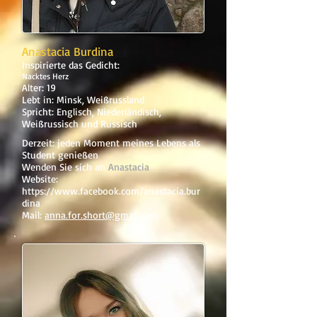
Anastacia Burdina
Inspirierte das Gedicht:
Nacktes Herz
Alter: 19
Lebt in: Minsk, Weißrussland
Spricht: Englisch, Niederländisch,
Weißrussisch und Russisch
Derzeit: jeden Moment meines Lebens als
Student genießen
Wenden Sie sich an
Anastacia
Website:
https://www.facebook.com/anastacia.bur
dina
Mail:
anna.for.short@gmail.com