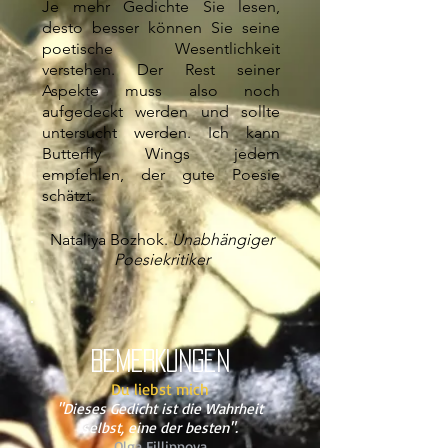
Je mehr Gedichte Sie lesen,
desto besser können Sie seine
poetische Wesentlichkeit
verstehen. Der Rest seiner
Aspekte muss also noch
aufgedeckt werden und sollte
untersucht werden. Ich kann
Butterfly Wings jedem
empfehlen, der gute Poesie
schätzt.
Nataliya Bozhok.
Unabhängiger
Poesiekritiker
BEMERKUNGEN
Du liebst mich
"Dieses Gedicht ist die Wahrheit
selbst, eine der besten".
Olga Fillippova