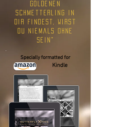
goldenen
Schmetterling in
dir findest, wirst
du niemals ohne
sein"
Specially formatted for
Kindle