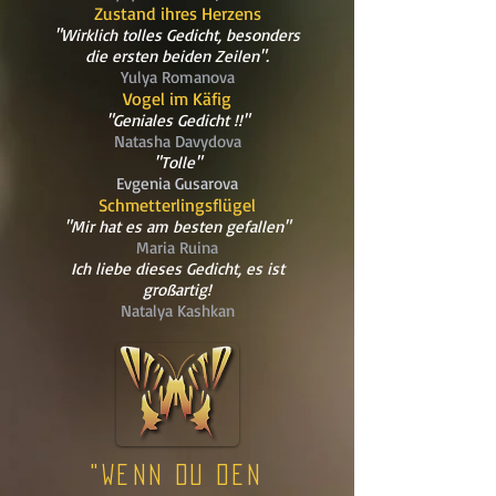
Zustand ihres Herzens
"Wirklich tolles Gedicht, besonders
die ersten beiden Zeilen".
Yulya Romanova
Vogel im Käfig
"Geniales Gedicht !!"
Natasha Davydova
"Tolle"
Evgenia Gusarova
Schmetterlingsflügel
"Mir hat es am besten gefallen"
Maria Ruina
Ich liebe dieses Gedicht, es ist
großartig!
Natalya Kashkan
"Wenn du den