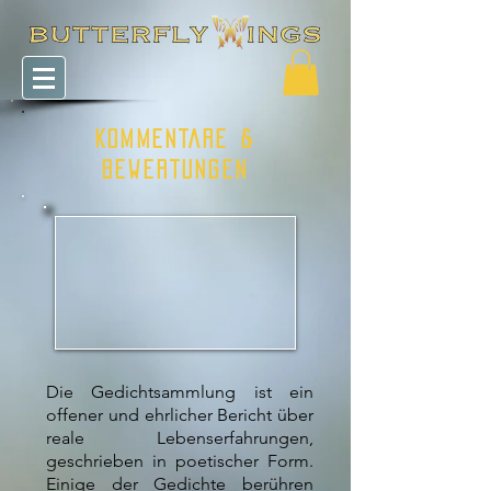
KOMMENTARE &
BEWERTUNGEN
Die Gedichtsammlung ist ein
offener und ehrlicher Bericht über
reale Lebenserfahrungen,
geschrieben in poetischer Form.
Einige der Gedichte berühren