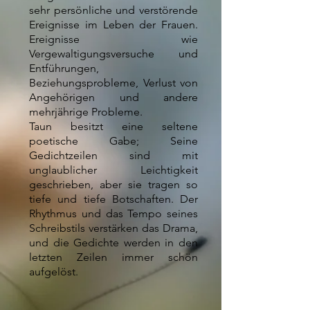
sehr persönliche und verstörende
Ereignisse im Leben der Frauen.
Ereignisse wie
Vergewaltigungsversuche und
Entführungen,
Beziehungsprobleme, Verlust von
Angehörigen und andere
mehrjährige Probleme.
Taun besitzt eine seltene
poetische Gabe; Seine
Gedichtzeilen sind mit
unglaublicher Leichtigkeit
geschrieben, aber sie tragen so
tiefe und tiefe Botschaften. Der
Rhythmus und das Tempo seines
Schreibstils verstärken das Drama,
und die Gedichte werden in den
letzten Zeilen immer schön
aufgelöst.