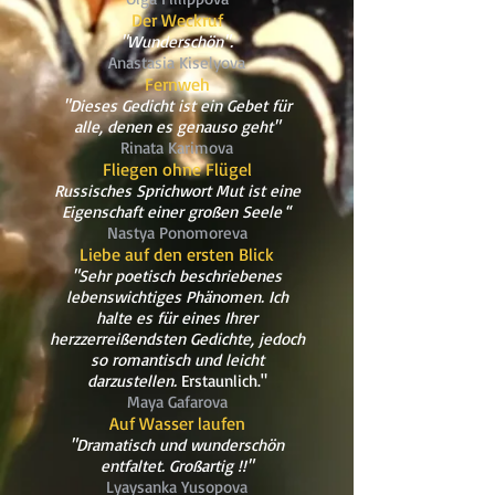
Der Weckruf
"Wunderschön".
Anastasia Kiselyova
Fernweh
"Dieses Gedicht ist ein Gebet für
alle, denen es genauso geht"
Rinata Karimova
Fliegen ohne Flügel
Russisches Sprichwort Mut ist eine
Eigenschaft einer großen Seele
“
Nastya Ponomoreva
Liebe auf den ersten Blick
"Sehr poetisch beschriebenes
lebenswichtiges Phänomen. Ich
halte es für eines Ihrer
herzzerreißendsten Gedichte, jedoch
so romantisch und leicht
darzustellen.
Erstaunlich."
Maya Gafarova
Auf Wasser laufen
"Dramatisch und wunderschön
entfaltet. Großartig !!"
Lyaysanka Yusopova