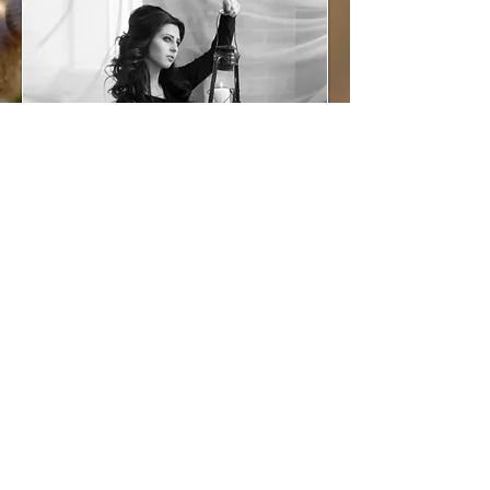
nedici@btconnect.com
ISBN-13:
979-8735563051
Sito web realizzato da Taun
©
2014-2021
Taun Richards