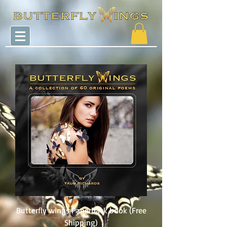
Butterfly wings Paperback book (Free
Shipping)