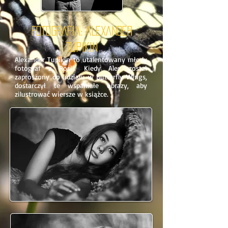
FOTOGRAFIA:
ALEXANDER
TUPIKIN
Alexander Tupikin to utalentowany młody
fotograf z Rosji. Kiedy Alex został
zaproszony do udziału w Butterfly WIngs,
dostarczył te wspaniałe obrazy, aby
zilustrować wiersze w książce.