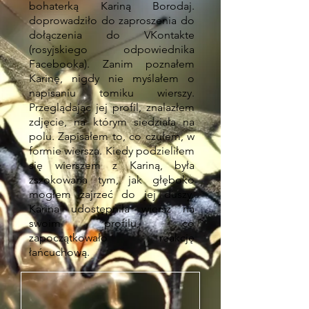
bohaterką Kariną Borodaj.
doprowadziło do zaproszenia do
dołączenia do VKontakte
(rosyjskiego odpowiednika
Facebooka). Zanim poznałem
Karinę, nigdy nie myślałem o
napisaniu tomiku wierszy.
Przeglądając jej profil, znalazłem
zdjęcie, na którym siedziała na
polu. Zapisałem to, co czułem, w
formie wiersza. Kiedy podzieliłem
się wierszem z Kariną, była
zszokowana tym, jak głęboko
mogłem zajrzeć do jej duszy.
Karina udostępniła wiersz na
swoim profilu, co
zapoczątkowało reakcję
łańcuchową.