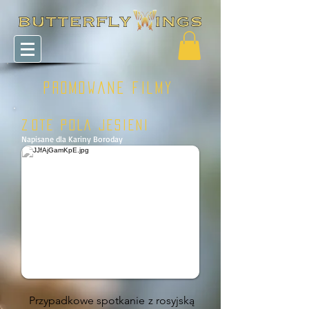
Promowane filmy
ZŁOTE POLA JESIENI
Napisane dla Kariny Boroday
Przypadkowe spotkanie z rosyjską