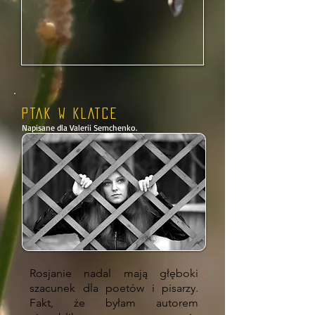
PTAK W KLATCE
Napisane dla Valerii Semchenko.
Rosjanie nadal mają głęboki
szacunek dla poetów i pisarzy.
Fakt, że byłam autorem