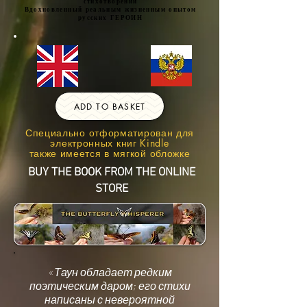
стихотворений
Вдохновленный реальным жизненным опытом
русских ГЕРОИН
ADD TO BASKET
Специально отформатирован для
электронных книг Kindle
также имеется в мягкой обложке
BUY THE BOOK FROM THE ONLINE
STORE
«Таун обладает редким
поэтическим даром; его стихи
написаны с невероятной