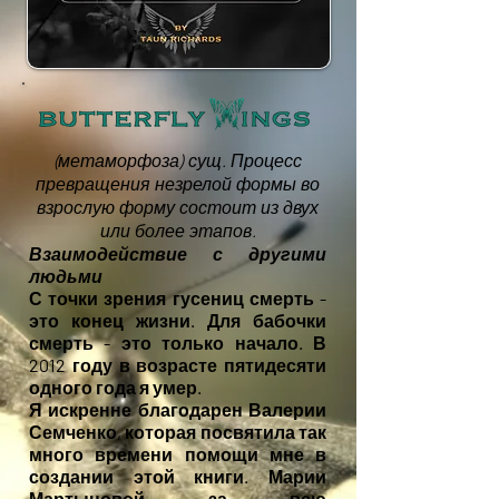
(метаморфоза) сущ. Процесс
превращения незрелой формы во
взрослую форму состоит из двух
или более этапов.
Взаимодействие с другими
людьми
С точки зрения гусениц смерть -
это конец жизни. Для бабочки
смерть - это только начало. В
2012 году в возрасте пятидесяти
одного года я умер.
Я искренне благодарен Валерии
Семченко, которая посвятила так
много времени помощи мне в
создании этой книги. Марии
Мартыновой за всю