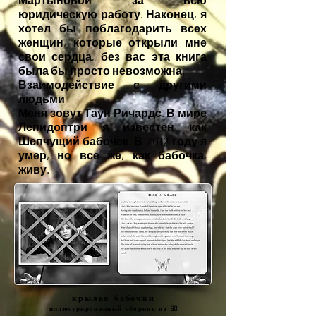
юридическую работу. Наконец, я
хотел бы поблагодарить всех
женщин, которые открыли мне
свои сердца, без вас эта книга
была бы просто невозможна.
Взаимодействие с другими
людьми
Меня зовут Таун Ричардс. В мире
Лепидоптри я известен как
Шепчущий бабочек. В 2012 году я
умер, но все же, как бабочка,
живу.
крылья бабочки
иллюстрированный сборник из 60