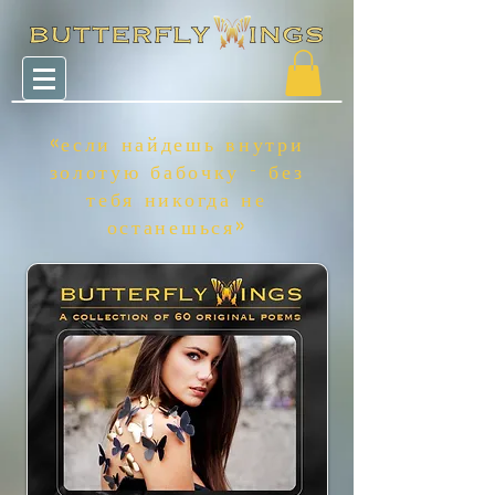
«если найдешь внутри
золотую бабочку - без
тебя никогда не
останешься»