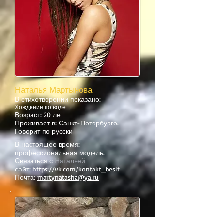
Наталья Мартынова
В стихотворении показано:
Хождение по воде
Возраст: 20 лет
Проживает в: Санкт-Петербурге.
Говорит по русски
В настоящее время:
профессиональная модель.
Связаться с
Натальей
сайт:
https://vk.com/kontakt_besit
Почта:
martynatasha@ya.ru