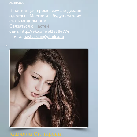
языках.
В настоящее время: изучаю дизайн
одежды в Москве и в будущем хочу
стать модельером.
Связаться с
Настей
сайт:
http://vk.com/id29784774
Почта:
nastyasan@yandex.ru
Камилла Саттарова