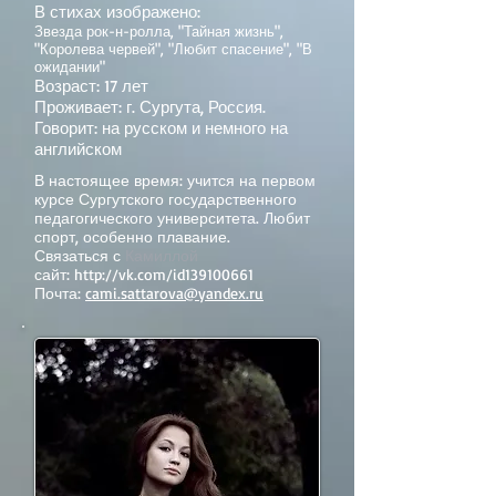
В стихах изображено:
Звезда рок-н-ролла, "Тайная жизнь",
"Королева червей", "Любит спасение", "В
ожидании"
Возраст: 17 лет
Проживает: г. Сургута, Россия.
Говорит: на русском и немного на
английском
В настоящее время: учится на первом
курсе Сургутского государственного
педагогического университета. Любит
спорт, особенно плавание.
Связаться с
Камиллой
сайт:
http://vk.com/id139100661
Почта:
cami.sattarova@yandex.ru