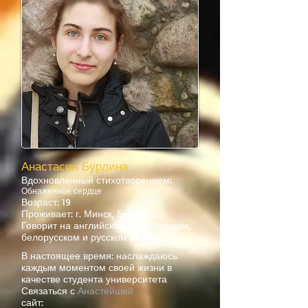
Анастасия Бурдина
Вдохновленный стихотворением:
Обнаженное сердце
Возраст: 19
Проживает: г. Минск, Беларусь.
Говорит на английском, голландском,
белорусском и русском языках.
В настоящее время: наслаждаюсь
каждым моментом своей жизни в
качестве студента университета
Связаться с
Анастейшей
сайт: