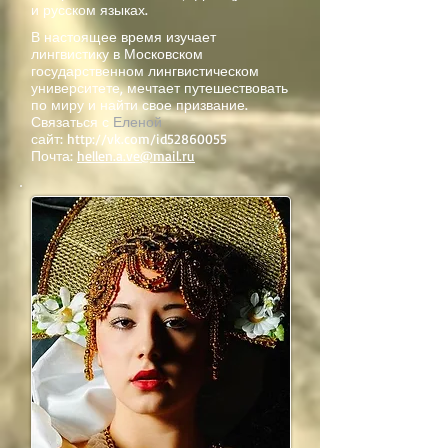
и русском языках.
В настоящее время изучает
лингвистику в Московском
государственном лингвистическом
университете, мечтает путешествовать
по миру и найти свое призвание.
Связаться с
Еленой
сайт:
http://vk.com/id52860055
Почта:
hellen.a.ve@mail.ru