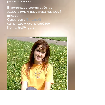
русском языках.
В настоящее время: работает
заместителем директора языковой
школы.
Связаться с
Татьяной
сайт:
http://vk.com/id962300
Почта:
trel@ngs.ru
Александра Соколова