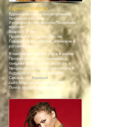
Карина Сабирова
Вдохновленный стихотворением:
Танцующая королева
Изображен в стихотворении "Танцующая
королева"
Возраст: 17 лет
Проживает: г. Сургут, Россия.
Говорит на английском, японском и
русском языках.
В настоящее время: учусь в школе.
Профессионально занималась
танцами 9 лет, сейчас работаю в
танцевальной группе «Калинка». В
будущем хочу стать актрисой.
Связаться с
Кариной
сайт:
http://vk.com/id97857091
Почта:
monstriks1@yandex.ru