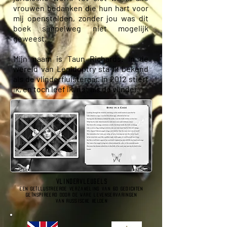
vrouwen bedanken die hun hart voor
mij openstelden, zonder jou was dit
boek simpelweg niet mogelijk
geweest.
Mijn naam is Taun Richards. In de
wereld van Lepidoptry sta ik bekend
als de vlinderfluisteraar. In 2012 stierf
ik, en toch leef ik, net als de vlinder.
vlindervleugels
een geïllustreerde verzameling van 60 gedichten
Geïnspireerd door de ware levenservaringen
van Russische HELDEN