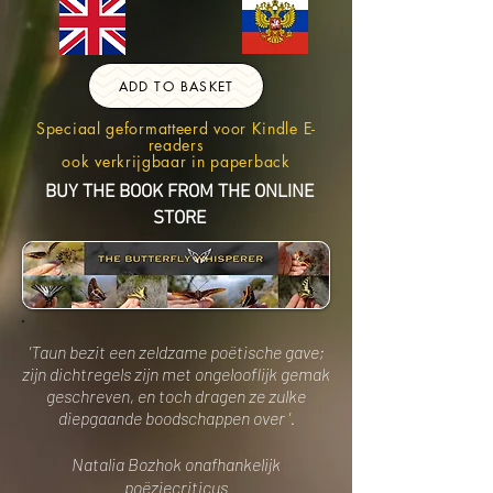
ADD TO BASKET
Speciaal geformatteerd voor Kindle E-
readers
ook verkrijgbaar in paperback
BUY THE BOOK FROM THE ONLINE
STORE
'Taun bezit een zeldzame poëtische gave;
zijn dichtregels zijn met ongelooflijk gemak
geschreven, en toch dragen ze zulke
diepgaande boodschappen over '.
Natalia Bozhok onafhankelijk
poëziecriticus