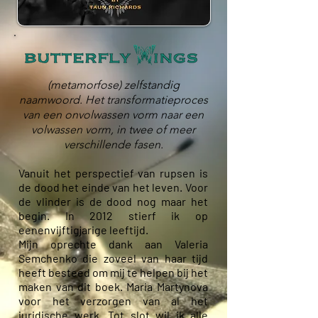
(metamorfose) zelfstandig
naamwoord. Het transformatieproces
van een onvolwassen vorm naar een
volwassen vorm, in twee of meer
verschillende fasen.
Vanuit het perspectief van rupsen is
de dood het einde van het leven. Voor
de vlinder is de dood nog maar het
begin. In 2012 stierf ik op
eenenvijftigjarige leeftijd.
Mijn oprechte dank aan Valeria
Semchenko die zoveel van haar tijd
heeft besteed om mij te helpen bij het
maken van dit boek. Maria Martynova
voor het verzorgen van al het
juridische werk. Tot slot wil ik alle