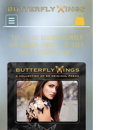
"als je de gouden vlinder
van binnen vindt - je zult
nooit zonder zijn"