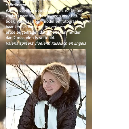
coördinator.
Valeria speelde een belangrijke rol bij het
zoeken naar alle afbeeldingen voor het
boek. Valeria is een model en fotograaf,
haar kennis van de uitgeverswereld heeft
ertoe bijgedragen dat dit boek in minder
dan 2 maanden is voltooid.
Valeria spreekt vloeiend Russisch en Engels