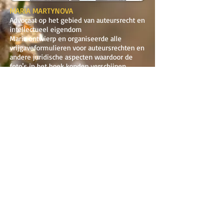
MARIA MARTYNOVA
Advocaat op het gebied van auteursrecht en
intellectueel eigendom
Maria ontwierp en organiseerde alle
vrijgaveformulieren voor auteursrechten en
andere juridische aspecten waardoor de
foto's in het boek konden verschijnen.
Maria is gespecialiseerd in het Russische
auteursrecht en zonder haar kennis en
ervaring was dit boek niet mogelijk
geweest.
Maria spreekt vloeiend Russisch en Engels
nedici@btconnect.com