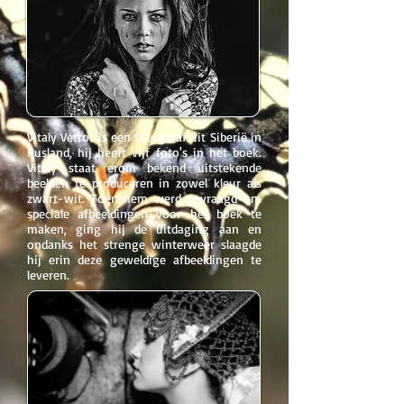
Vitaly Vetrof is een fotograaf uit Siberië in
Rusland, hij heeft vijf foto's in het boek.
Vitaly staat erom bekend uitstekende
beelden te produceren in zowel kleur als
zwart-wit. Toen hem werd gevraagd om
speciale afbeeldingen voor het boek te
maken, ging hij de uitdaging aan en
ondanks het strenge winterweer slaagde
hij erin deze geweldige afbeeldingen te
leveren.